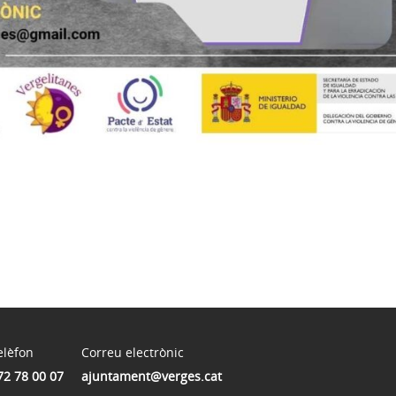
elèfon
Correu electrònic
72 78 00 07
ajuntament@verges.cat