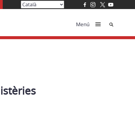
Cerca
Menú
istèries