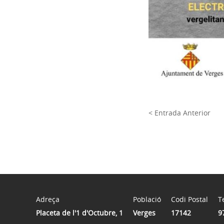
< Entrada Anterior
Adreça
Població
Codi Postal
T
Placeta de l'1 d'Octubre, 1
Verges
17142
9