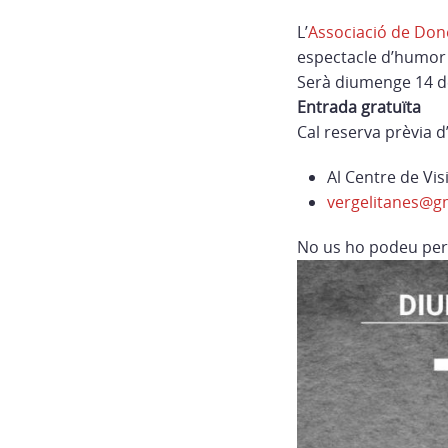
L’
Associació de Don
espectacle d’humor i
Serà diumenge 14 de 
Entrada gratuïta
Cal reserva prèvia d
Al Centre de Vis
vergelitanes@g
No us ho podeu per