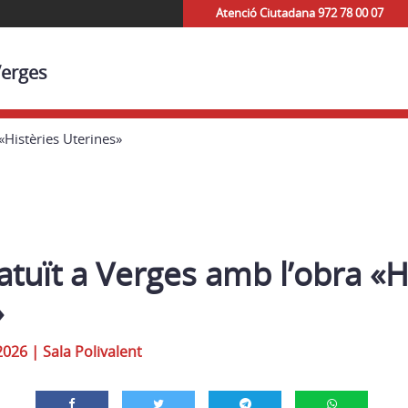
Atenció Ciutadana 972 78 00 07
Verges
«Histèries Uterines»
atuït a Verges amb l’obra «H
»
2026
|
Sala Polivalent