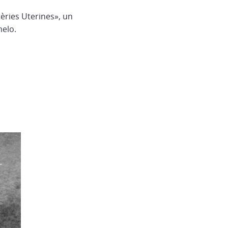
tèries Uterines», un
melo.