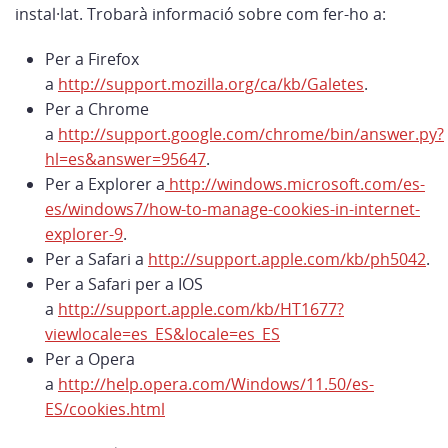
instal·lat. Trobarà informació sobre com fer-ho a:
Per a Firefox
a
http://support.mozilla.org/ca/kb/Galetes
.
Per a Chrome
a
http://support.google.com/chrome/bin/answer.py?
hl=es&answer=95647
.
Per a Explorer a
http://windows.microsoft.com/es-
es/windows7/how-to-manage-cookies-in-internet-
explorer-9
.
Per a Safari a
http://support.apple.com/kb/ph5042
.
Per a Safari per a IOS
a
http://support.apple.com/kb/HT1677?
viewlocale=es_ES&locale=es_ES
Per a Opera
a
http://help.opera.com/Windows/11.50/es-
ES/cookies.html