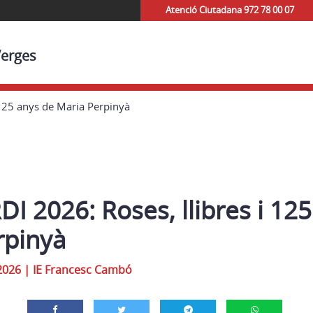
Atenció Ciutadana 972 78 00 07
Verges
 125 anys de Maria Perpinyà
I 2026: Roses, llibres i 12
rpinyà
2026
|
IE Francesc Cambó