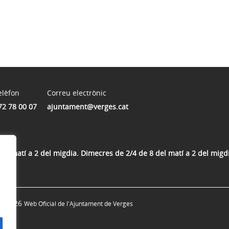
elèfon
Correu electrònic
72 78 00 07
ajuntament@verges.cat
del matí a 2 del migdia. Dimecres de 2/4 de 8 del matí a 2 del migdi
ia
© 2026
Web Oficial de l'Ajuntament de Verges