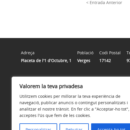
< Entrada Anterior
Adreça
Població
Codi Postal
T
Placeta de l'1 d'Octubre, 1
Verges
17142
9
Horari
Valorem la teva privadesa
Dilluns de 2/4 de 8 del matí a 11 del matí. Dimarts d’11 
matí a 11 del matí. Divendres d’11 del matí a 2 del migd
Utilitzem cookies per millorar la teva experiència de
navegació, publicar anuncis o contingut personalitzats i
analitzar el nostre trànsit. En fer clic a "Acceptar-ho tot",
acceptes l'ús que fem de les cookies.
Avís legal
Política de privacitat
Accessibilitat
Personalitzar
Rebutjar
Accepta-ho tot