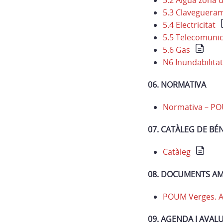
5.2 Aigua zona 
5.3 Claveguera
5.4 Electricitat
5.5 Telecomuni
5.6 Gas
N6 Inundabilitat
06. NORMATIVA
Normativa – P
07. CATÀLEG DE BÉ
Catàleg
08. DOCUMENTS AM
POUM Verges. AI
09. AGENDA I AVA