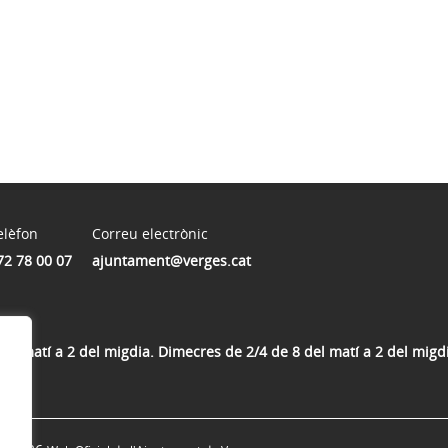
elèfon
Correu electrònic
72 78 00 07
ajuntament@verges.cat
del matí a 2 del migdia. Dimecres de 2/4 de 8 del matí a 2 del migdi
ia