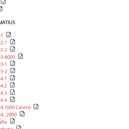
MATIUS
N1
2-1
2-2
3-8000
3-1
3-2
4.1
4.2
4.3
4.4
4.1000 Centre
4._2000
alta