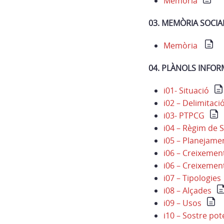
Memòria
03. MEMÒRIA SOCIA
Memòria
04. PLÀNOLS INFOR
i01- Situació
i02 – Delimitac
i03- PTPCG
i04 – Règim de S
i05 – Planejame
i06 – Creixement
i06 – Creixement 
i07 – Tipologies
i08 – Alçades
i09 – Usos
i10 – Sostre pot