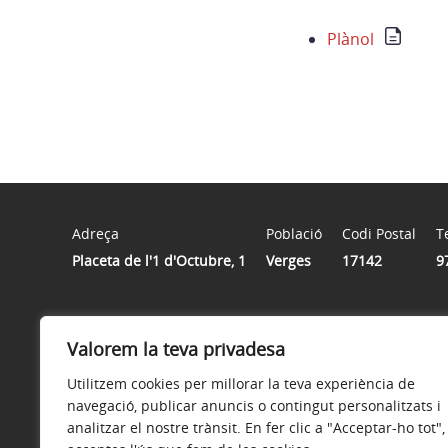
Plànol
Adreça
Població
Codi Postal
T
Placeta de l'1 d'Octubre, 1
Verges
17142
9
Horari
Valorem la teva privadesa
Dilluns de 2/4 de 8 del matí a 11 del matí. Dimarts d’11 
matí a 11 del matí. Divendres d’11 del matí a 2 del migd
Utilitzem cookies per millorar la teva experiència de
navegació, publicar anuncis o contingut personalitzats i
analitzar el nostre trànsit. En fer clic a "Acceptar-ho tot",