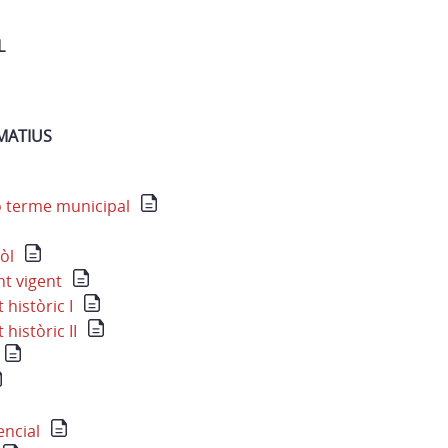
L
MATIUS
ió terme municipal
òl
nt vigent
 històric I
històric II
encial