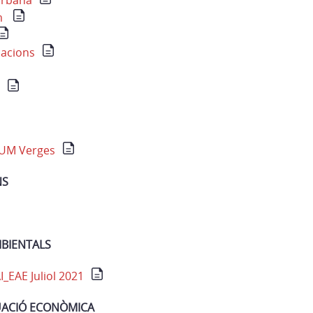
urbana
m
cacions
OUM Verges
NS
BIENTALS
_EAE Juliol 2021
LUACIÓ ECONÒMICA