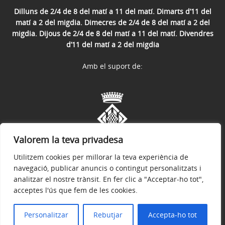
Dilluns de 2/4 de 8 del matí a 11 del matí. Dimarts d’11 del
matí a 2 del migdia. Dimecres de 2/4 de 8 del matí a 2 del
migdia. Dijous de 2/4 de 8 del matí a 11 del matí. Divendres
d’11 del matí a 2 del migdia
Amb el suport de:
Valorem la teva privadesa
Utilitzem cookies per millorar la teva experiència de
navegació, publicar anuncis o contingut personalitzats i
analitzar el nostre trànsit. En fer clic a "Acceptar-ho tot",
acceptes l'ús que fem de les cookies.
Avís legal
Política de privacitat
Accessibilitat
© 2026
Web Oficial de l'Ajuntament de Verges
Personalitzar
Rebutjar
Accepta-ho tot