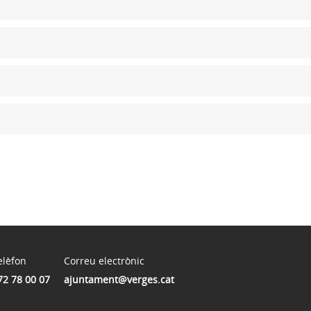
elèfon
Correu electrònic
72 78 00 07
ajuntament@verges.cat