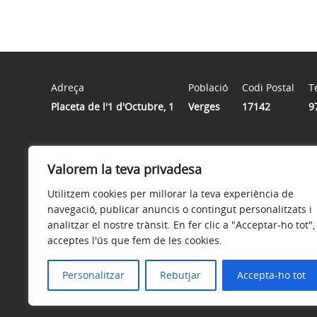
Adreça
Població
Codi Postal
T
Placeta de l'1 d'Octubre, 1
Verges
17142
9
Horari
Valorem la teva privadesa
Dilluns de 2/4 de 8 del matí a 11 del matí. Dimarts d’11 
matí a 11 del matí. Divendres d’11 del matí a 2 del migd
Utilitzem cookies per millorar la teva experiència de
navegació, publicar anuncis o contingut personalitzats i
analitzar el nostre trànsit. En fer clic a "Acceptar-ho tot",
acceptes l'ús que fem de les cookies.
Avís legal
Política de privacitat
Accessibilitat
Personalitzar
Rebutjar
Accepta-ho tot