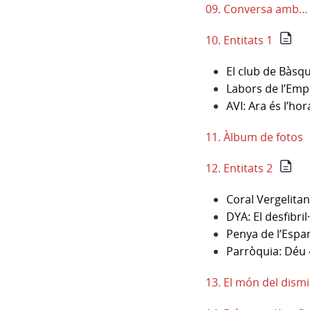
09. Conversa amb…
10. Entitats 1
El club de Bàsq
Labors de l’Empo
AVI: Ara és l’hor
11. Àlbum de fotos
12. Entitats 2
Coral Vergelitan
DYA: El desfibril
Penya de l’Espa
Parròquia: Déu «
13. El món del dismi