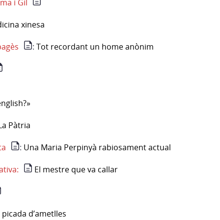
ma i Gil
icina xinesa
 pagès
:
Tot recordant un home anònim
nglish?»
La Pàtria
ta
:
Una Maria Perpinyà rabiosament actual
ativa:
El mestre que va callar
 picada d’ametlles