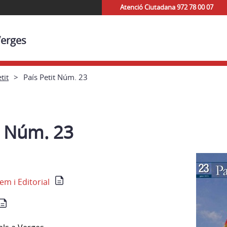
Atenció Ciutadana 972 78 00 07
Verges
tit
País Petit Núm. 23
t Núm. 23
m i Editorial