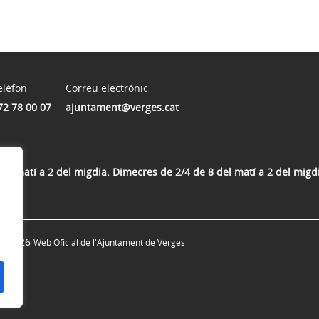
elèfon
Correu electrònic
72 78 00 07
ajuntament@verges.cat
del matí a 2 del migdia. Dimecres de 2/4 de 8 del matí a 2 del migdi
ia
© 2026
Web Oficial de l'Ajuntament de Verges