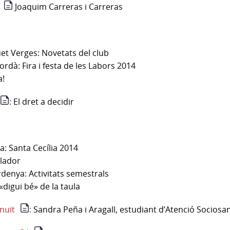
Joaquim Carreras i Carreras
uet Verges: Novetats del club
rdà: Fira i festa de les Labors 2014
a!
:
El dret a decidir
a: Santa Cecília 2014
·lador
rdenya: Activitats semestrals
digui bé» de la taula
nuït
:
Sandra Peña i Aragall, estudiant d’Atenció Sociosan