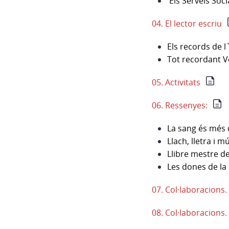
Els Serveis Soci
04. El lector escriu
Els records de l
Tot recordant Ve
05. Activitats
06. Ressenyes:
La sang és més 
Llach, lletra i m
Llibre mestre de 
Les dones de la 
07. Col·laboracions
08. Col·laboracions.