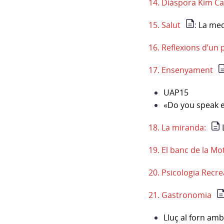
14. Diàspora Kim Ca
15. Salut
:
La med
16. Reflexions d’un
17. Ensenyament
UAP15
«Do you speak e
18. La miranda:
19. El banc de la Mo
20. Psicologia Recre
21. Gastronomia
Lluç al forn amb