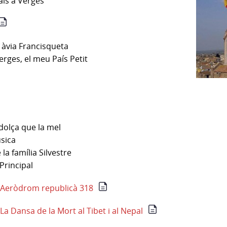
als a Verges
`àvia Francisqueta
rges, el meu País Petit
dolça que la mel
úsica
la família Silvestre
Principal
. Aeròdrom republicà 318
 La Dansa de la Mort al Tibet i al Nepal