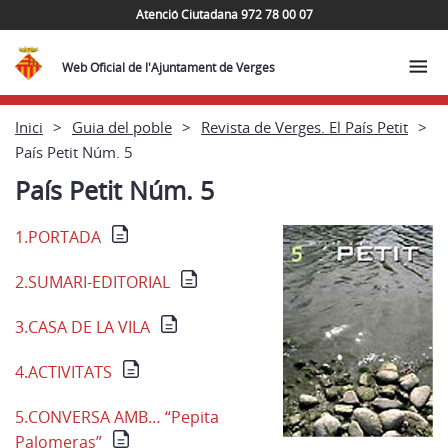
Atenció Ciutadana 972 78 00 07
Web Oficial de l'Ajuntament de Verges
Inici
Guia del poble
Revista de Verges. El País Petit
País Petit Núm. 5
País Petit Núm. 5
1.PORTADA
2.SUMARI-EDITORIAL
3.CASA DE LA VILA
4.ACTIVITATS
5.CONVERSA AMB… “Pepita
Palomeras”