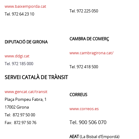
www.baixemporda.cat
Tel. 972 225 050
Tel. 972 64 23 10
CAMBRA DE COMERÇ
DIPUTACIÓ DE GIRONA
www.cambragirona.cat/
www.ddgi.cat
Tel. 972 185 000
Tel. 972 418 500
SERVEI CATALÀ DE TRÀNSIT
www.gencat.cat/transit
CORREUS
Plaça Pompeu Fabra, 1
17002 Girona
www.correos.es
Tel: 872 97 50 00
Tel. 900 506 070
Fax: 872 97 50 76
AEAT
(La Bisbal d’Empordà)