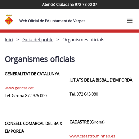
Atenció Ciutadana 972 78 00 07
Web Oficial de l'Ajuntament de Verges
Inici
Guia del poble
Organismes oficials
Organismes oficials
GENERALITAT DE CATALUNYA
JUTJATS DE LA BISBAL D’EMPORDÀ
www.gencat.cat
Tel. 972 643 080
Tel. Girona 872 975 000
CADASTRE
(Girona)
CONSELL COMARCAL DEL BAIX
EMPORDÀ
www.catastro.minhap.es