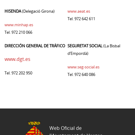
HISENDA
(Delegació Girona)
www.aeat.es
Tel. 972 642 611
www.minhap.es
Tel. 972 210 066
DIRECCIÓN GENERAL DE TRÁFICO
SEGURETAT SOCIAL
(La Bisbal
d’Empordà)
www.dgt.es
www.seg-social.es
Tel. 972 202 950
Tel. 972 640 086
Web Oficial de