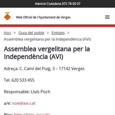
Atenció Ciutadana 972 78 00 07
Web Oficial de l'Ajuntament de Verges
Inici
Guia del poble
Entitats
Assemblea vergelitana per la Independència (AVI)
Assemblea vergelitana per la
Independència (AVI)
Adreça:
C. Camí del Puig, 3 –
17142 Verges
Tel. 620 533 455
Responsable: Lluís Poch
a/e:
noe@avi.cat
Bloc:
http://bloc.avi.cat/