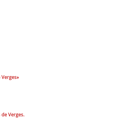
e Verges»
s de Verges.