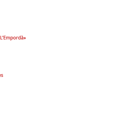
 L’Empordà»
es