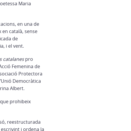
 poetessa Maria
cacions, en una de
x en català, sense
ficada de
, i el vent.
s catalanes
pro
d’Acció Femenina de
ssociació Protectora
d’Unió Democràtica
ina Albert.
 que prohibeix
essó, reestructurada
escrivint i ordena la