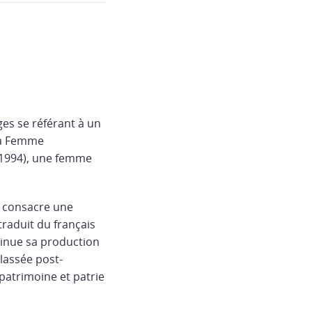
es se référant à un
 la Femme
1-1994), une femme
le consacre une
traduit du français
ntinue sa production
lassée post-
 patrimoine et patrie