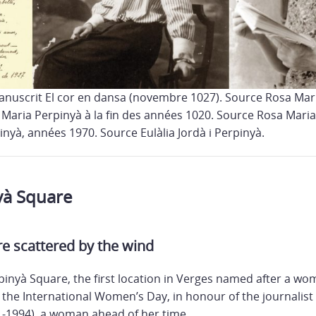
nuscrit El cor en dansa (novembre 1027). Source Rosa Mari
 Maria Perpinyà à la fin des années 1020. Source Rosa Maria
inyà, années 1970. Source Eulàlia Jordà i Perpinyà.
yà Square
 scattered by the wind
pinyà Square, the first location in Verges named after a w
 the International Women’s Day, in honour of the journalis
01-1994), a woman ahead of her time.