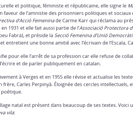
relle et politique, féministe et républicaine, elle signe le
Ma
n faveur de l’amnistie des prisonniers politiques et sociaux e
rectiva d’Acció Femenina
de Carme Karr qui réclama au prési
n 1931 et elle fait aussi partie de l’
Associació Protectora d
eu Fabra), et préside la
Secció Femenina d’Unió Democràti
et entretient une bonne amitié avec l’écrivain de l’Escala, Ca
ifie pour elle l’arrêt de sa profession car elle refuse de col
d’écrire et de parler publiquement en catalan.
tivement à Verges et en 1955 elle révise et actualise les text
 frère, Carles Perpinyà. Éloignée des cercles intellectuels, e
 poétique.
llage natal est présent dans beaucoup de ses textes. Voici 
va vila
: