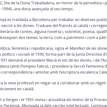
2, Dia de la Dona Treballadora, en honor de la periodista i
01-1994), una dona avançada al seu temps.
nyà es trasllada a Barcelona per treballar en diverses publi
 secció a les dones. Tradueix del francès al català i corregei
iterària de contes, alguna novel·la i, sobretot, poesia, quali
estaquen dos temes: la terra, com a patrimoni i com a pàtria
política, feminista i republicana, signa el
Manifest de les done
 polítics i socials el 1930, forma part de la Junta Directiva 
931 demanà al president Macià el vot de les dones, i de l’A
alana (amb Pompeu Fabra), i presideix la Secció Femenina 
 correspondència i amistat amb l’escriptora escalenca Cater
nca la seva professió en negar-se a col·laborar amb un règim
blicament en català.
 a Verges i el 1955 revisa i actualitza els textos de la Proc
s Perpinyà. Allunyada ja dels cercles intel·lectuals, continua 