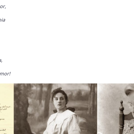
or,
oia
a,
amor!