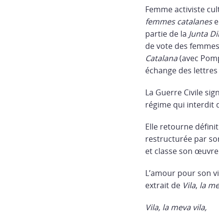
Femme activiste cultu
femmes catalanes
e
partie de la
Junta Di
de vote des femmes e
Catalana
(avec Pomp
échange des lettres 
La Guerre Civile sign
régime qui interdit 
Elle retourne défini
restructurée par son
et classe son œuvre
L’amour pour son vi
extrait de
Vila
,
la me
Vila, la meva vila,