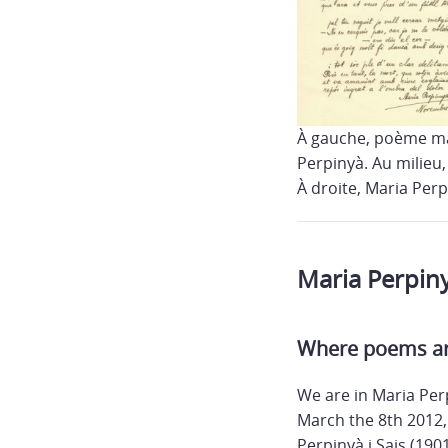
À gauche, poème ma
Perpinyà. Au milieu,
À droite, Maria Perp
Maria Perpin
Where poems are
We are in Maria Per
March the 8th 2012,
Perpinyà i Sais (19