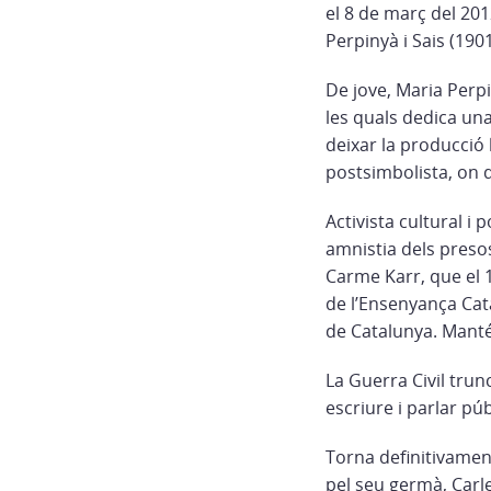
el 8 de març del 201
Perpinyà i Sais (19
De jove, Maria Perpi
les quals dedica una
deixar la producció l
postsimbolista, on d
Activista cultural i 
amnistia dels presos
Carme Karr, que el 1
de l’Ensenyança Cat
de Catalunya. Manté
La Guerra Civil tru
escriure i parlar pú
Torna definitivament
pel seu germà, Carle