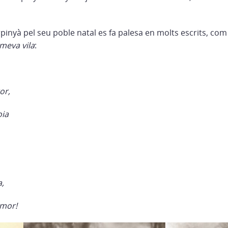
pinyà pel seu poble natal es fa palesa en molts escrits, co
a meva vila
:
or,
oia
a,
amor!